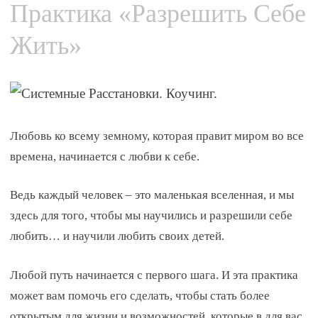
Практика «Разрешить Себе
to
content
Жить»
Любовь ко всему земному, которая правит миром во все
времена, начинается с любви к себе.
Ведь каждый человек – это маленькая вселенная, и мы
здесь для того, чтобы мы научились и разрешили себе
любить… и научили любить своих детей.
Любой путь начинается с первого шага. И эта практика
может вам помочь его сделать, чтобы стать более
открытым для жизни и возможностей, которые в для вас