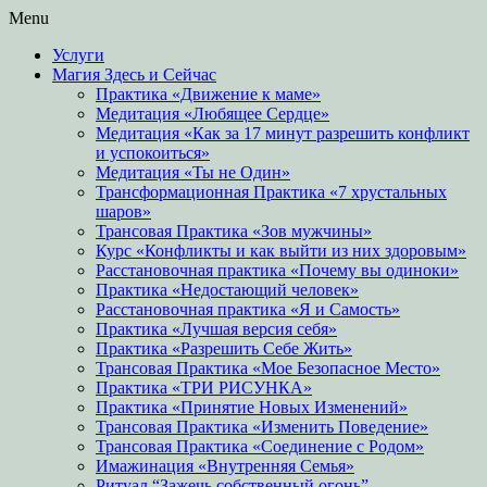
Skip
Menu
to
Услуги
content
Магия Здесь и Сейчас
Практика «Движение к маме»
Медитация «Любящее Сердце»
Медитация «Как за 17 минут разрешить конфликт
и успокоиться»
Медитация «Ты не Один»
Трансформационная Практика «7 хрустальных
шаров»
Трансовая Практика «Зов мужчины»
Курс «Конфликты и как выйти из них здоровым»
Расстановочная практика «Почему вы одиноки»
Практика «Недостающий человек»
Расстановочная практика «Я и Самость»
Практика «Лучшая версия себя»
Практика «Разрешить Себе Жить»
Трансовая Практика «Мое Безопасное Место»
Практика «ТРИ РИСУНКА»
Практика «Принятие Новых Изменений»
Трансовая Практика «Изменить Поведение»
Трансовая Практика «Соединение с Родом»
Имажинация «Внутренняя Семья»
Ритуал “Зажечь собственный огонь”