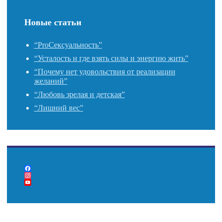
Новые статьи
“ProСексуальность”
“Усталость и где взять силы и энергию жить”
“Почему нет удовольствия от реализации
желаний”
“Любовь зрелая и детская”
“Лишний вес”
F
a
I
c
n
Y
e
s
o
b
t
u
o
a
T
o
g
u