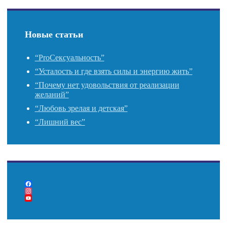
Новые статьи
“ProСексуальность”
“Усталость и где взять силы и энергию жить”
“Почему нет удовольствия от реализации
желаний”
“Любовь зрелая и детская”
“Лишний вес”
F
a
I
c
n
Y
e
s
o
b
t
u
o
a
T